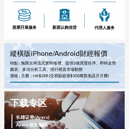
股票孖展服务
新股认购信贷
代理人服务
縱橫版iPhone/Android財經報價
特點 : 無限次串流式實時報價、提供5個買賣排序、即時走勢
圖表、多項分析工具、排行榜及市場動態
價格 : 月費：HK$288 (交易額超過$300萬豁免該月月費)
下载专区
长雄证券(Ayers)
Ayers 保安编码